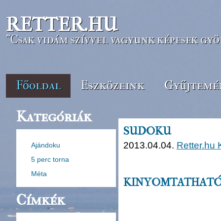
RETTER.HU
"Csak vidám szívvel vagyunk képesek gyö
Főoldal
Eszközeink
Gyűjtemé
Kategóriák
SUDOKU
2013.04.04.
Retter.hu
Ajándoku
5 perc torna
Méta
KINYOMTATHATÓ
Címkék